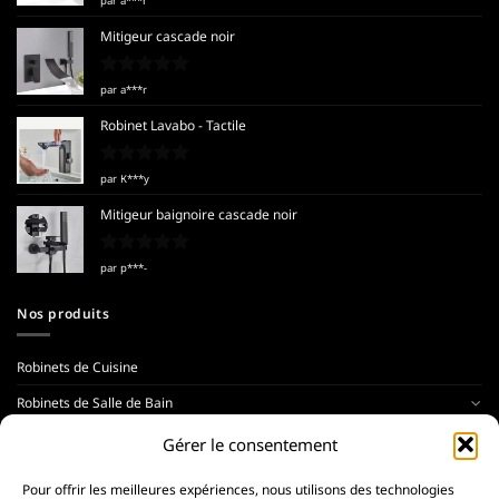
par a***r
5
Mitigeur cascade noir
Note
5
sur
par a***r
5
Robinet Lavabo - Tactile
Note
5
sur
par К***y
5
Mitigeur baignoire cascade noir
Note
5
sur
par p***-
5
Nos produits
Robinets de Cuisine
Robinets de Salle de Bain
Colonnes de Douche
Gérer le consentement
Pommeaux de Douche
Pour offrir les meilleures expériences, nous utilisons des technologies