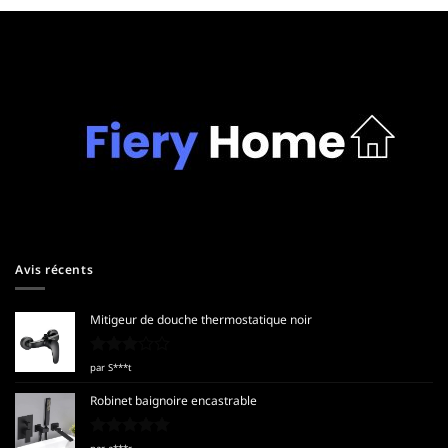
Avis récents
Mitigeur de douche thermostatique noir
Note
3
par S***t
sur 5
Robinet baignoire encastrable
Note
5
sur